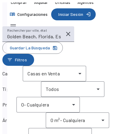
Comprar
Alquilar
Oficinas
Agentes
Configuraciones
Iniciar Sesión
Rechercher par ville, état
Guardar La Búsqueda
Filtros
Categoría
Casas en Venta
Tipo de propiedad
Todos
Precio
0
-
Cualquiera
Área de la propiedad
0 m²
-
Cualquiera