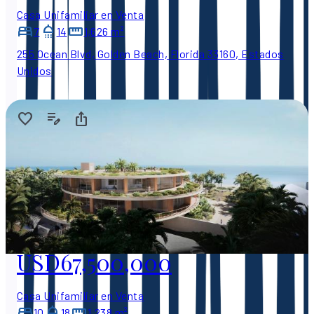
Casa Unifamiliar en Venta
7
14
1,626 m²
255 Ocean Blvd, Golden Beach, Florida 33160, Estados
Unidos
USD67,500,000
Casa Unifamiliar en Venta
10
18
1,238 m²