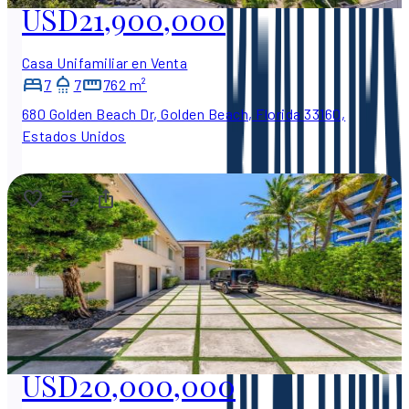
USD21,900,000
Casa Unifamiliar en Venta
7
7
762 m²
680 Golden Beach Dr, Golden Beach, Florida 33160,
Estados Unidos
USD20,000,000