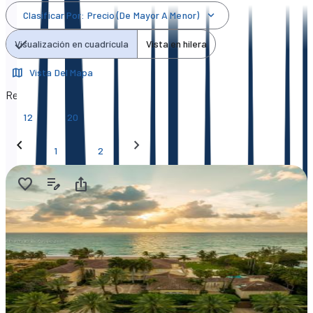
Clasificar Por
:
Precio (de Mayor A Menor)
Visualización en cuadrícula
Vista en hilera
Vista Del Mapa
Resultados por página
12
20
1
2