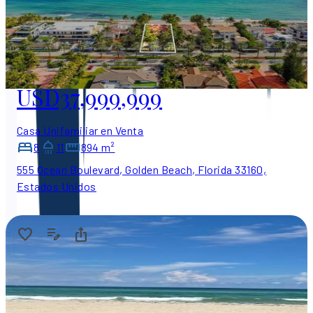
USD37,999,999
Casa Unifamiliar en Venta
8
11
894 m²
555 Ocean Boulevard, Golden Beach, Florida 33160,
Estados Unidos