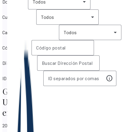
Dormitorios
Todos
Cuartos de baño
Todos
Características principales
Todos
Código postal
Dirección postal
ID MLS / Lista de ID
Golden Beach, Florida, Estados
Unidos Bienes raíces y Viviendas
en Venta
20 resultados mostrados