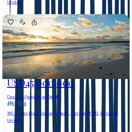
Unidos
USD45,000,000
Casa Unifamiliar en Venta
7
9
185 Ocean Blvd, Golden Beach, Florida 33160, Estados
Unidos