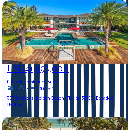
USD41,995,000
Casa Unifamiliar en Venta
12
13
1,004 m²
385 Centre Is, Golden Beach, Florida 33160, Estados
Unidos