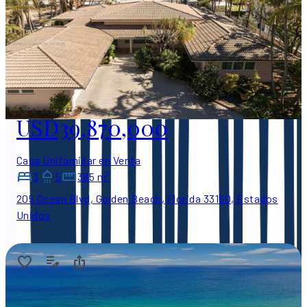
USD39,870,000
Casa Unifamiliar en Venta
3
5
385 m²
205 Ocean Blvd, Golden Beach, Florida 33160, Estados
Unidos