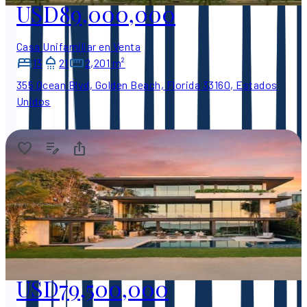
USD89,000,000
Casa Unifamiliar en Venta
13
21
2,201 m²
355 Ocean Blvd, Golden Beach, Florida 33160, Estados
Unidos
USD79,500,000