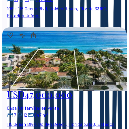
105 + 115 Ocean Blvd, Golden Beach, Florida 33160,
Estados Unidos
USD47,000,000
Casa Unifamiliar en Venta
7
12
847 m²
115 Ocean Blvd, Golden Beach, Florida 33160, Estados