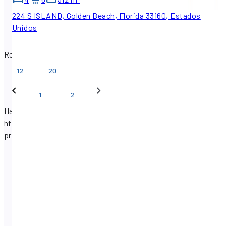
224 S ISLAND, Golden Beach, Florida 33160, Estados
Unidos
Resultados por página
12
20
1
2
Hay 20 listados de bienes raíces disponibles en
https://www.sfpropertysearch.com
.
Encuentra
propiedades conSF Property Search.
Golden Beach, Florida, Estados Unidos : Casas en
Venta
Golden Beach, Florida, Estados Unidos : Casas para
Rentar
Golden Beach, Florida, Estados Unidos : Comerical en
venta