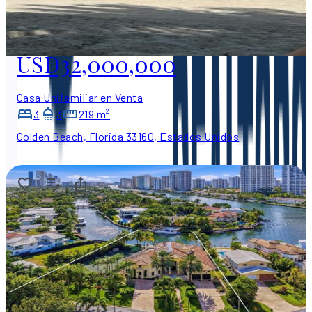
USD32,000,000
Casa Unifamiliar en Venta
3
3
219 m²
Golden Beach, Florida 33160, Estados Unidos