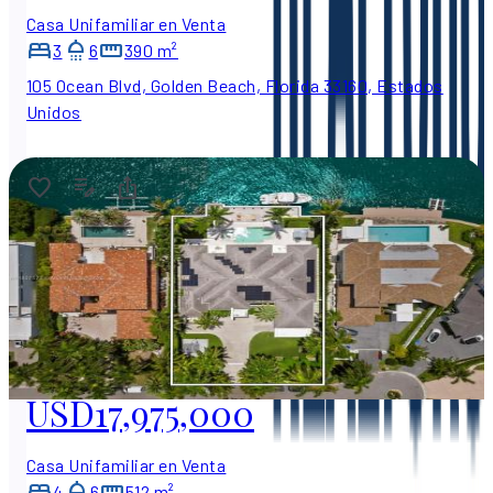
Casa Unifamiliar en Venta
3
6
390 m²
105 Ocean Blvd, Golden Beach, Florida 33160, Estados
Unidos
USD17,975,000
Casa Unifamiliar en Venta
4
6
512 m²