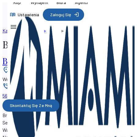
Kup
Wynajem
Biura
Agenci
Ustawienia
Zaloguj Się
Katalog zawodowy
▸
Agenci
▸
Brenda Nestor
Brenda Nestor
BRENDA NESTOR
Lokalizacja
:
West Palm Beach, Floryda 33405, USA
Telefon
:
561-309-xxxx
Skontaktuj Się Ze Mną
Brenda Nestor jest agentem nieruchomości SF Property
Search pracującym z biura
BRENDA NESTOR
w3024
Washington Road, West Palm Beach, Florida 33405.
Brenda