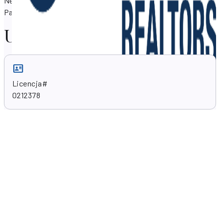
Nestor służy pomocą w zakresie nieruchomości wWest
Palm Beach, Floryda 33405, USA .
Umiejętności zawodowe
Licencja#
0212378