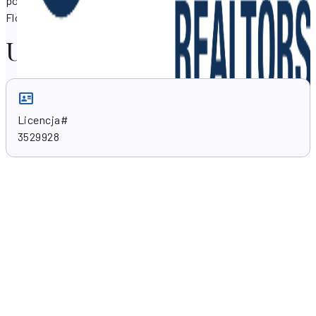
pomocą w zakresie nieruchomości wBoynton Beach,
Floryda 33437, USA .
Umiejętności zawodowe
Licencja#
3529928