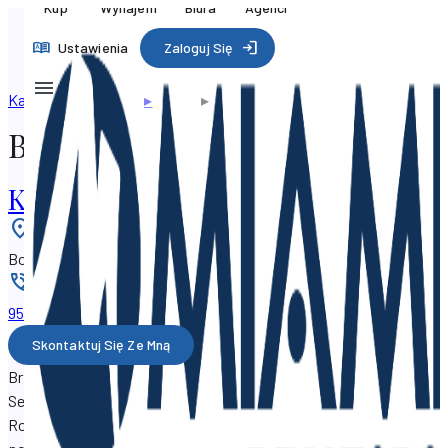
Kup
Wynajem
Biura
Agenci
Ustawienia
Zaloguj Się
Katalog zawodowy
▸
Agenci
▸
Bridget Gioia
Bridget Gioia
Keyes Company
Lokalizacja
:
Boynton Beach, Floryda 33437, USA
Telefon
:
954-336-xxxx
Skontaktuj Się Ze Mną
Bridget Gioia jest agentem nieruchomości SF Property
Search pracującym z biura
Keyes Company
w10921 S Jog
Road, Boynton Beach, Florida 33437.
Bridget Gioia służy