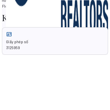
hỗ trợ bạn về các nhu cầu bất động sản tạiCoconut Grove,
Florida 33133, HOA KỲ.
Kỹ năng chuyên môn
Giấy phép số
3125959