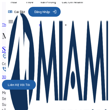
Mua
Thuê
Văn Phòng
Các Chi Nhánh
Cài Đặt
Đăng Nhập
Thư mục chuyên môn
▸
Các chi nhánh
▸
Mariana Niro
Mariana Niro
Serhant
Vị trí
:
Coconut Grove, Florida 33133, HOA KỲ
Điện thoại
:
305-323-xxxx
Liên Hệ Với Tôi
Mariana Niro là một đại lý bất động sản vớiSF Property
Search, chuyên hoạt động tại
Serhant
at3390 Mary Street,
Suite 116, Coconut Grove, Florida 33133.
Mariana Niro có thể