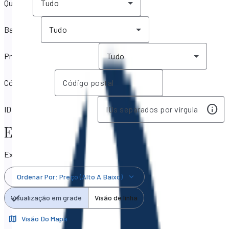
Quartos
Tudo
Banheiros
Tudo
Principais características
Tudo
Código postal
IDs MLS / IDs de anúncios
Estados Unidos imóveis & Casas à
Exibindo 50.609 resultados
Ordenar Por
:
Preço (alto A Baixo)
Visualização em grade
Visão de linha
Visão Do Mapa