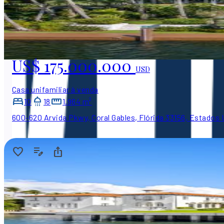
US$ 175.000.000
USD
Casa unifamiliar à venda
10
18
1.964 m²
600-620 Arvida Pkwy, Coral Gables, Flórida 33156, Estados