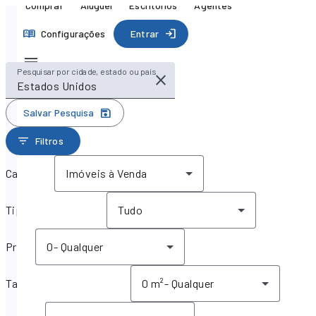
Comprar
Aluguel
Escritórios
Agentes
Configurações
Entrar
Pesquisar por cidade, estado ou país
Salvar Pesquisa
Filtros
Categoria
Imóveis à Venda
Tipo da propriedade
Tudo
Preço
0
-
Qualquer
Tamanho da propriedade
0 m²
-
Qualquer