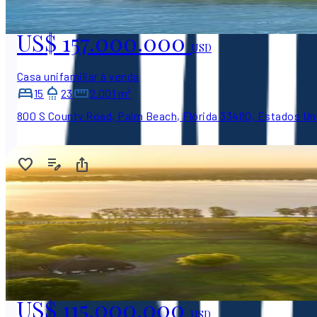
US$ 157.000.000
USD
Casa unifamiliar à venda
15
23
2.001 m²
800 S County Road, Palm Beach, Flórida 33480, Estados Un
US$ 115.000.000
USD