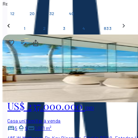
Resultados por página
12
20
32
40
…
1
2
3
4
833
US$ 237.000.000
USD
Casa unifamiliar à venda
5
9
1.071 m²
485 W Matheson Dr, Key Biscayne, Flórida 33149, Estados 