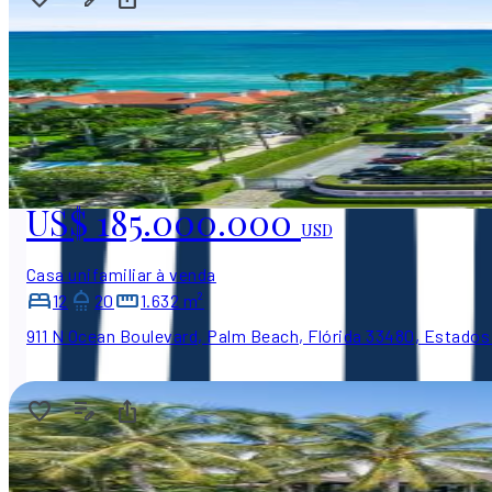
US$ 185.000.000
USD
Casa unifamiliar à venda
12
20
1.632 m²
911 N Ocean Boulevard, Palm Beach, Flórida 33480, Estados