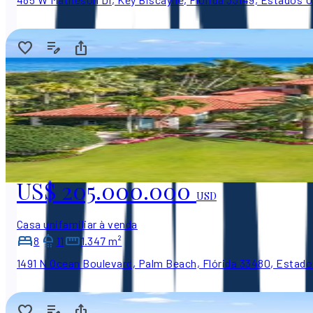
US$ 205.000.000
USD
Casa unifamiliar à venda
8
11
1.347 m²
1491 N Ocean Boulevard, Palm Beach, Flórida 33480, Estad