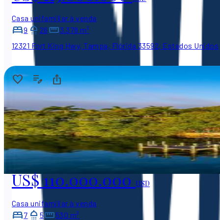
Casa unifamiliar à venda
9
26
3.378 m²
12321 Fort King Hwy, Tampa, Flórida 33592, Estados Unidos
US$ 110.000.000
USD
Casa unifamiliar à venda
7
5
530 m²