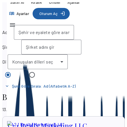
Satın Al
Kiralık
Ofisler
Ajanlar
Ayarlar
Oturum Aç
Adres
Şirket adı
Dil
Konuşulan dilleri seç
Ofisler
Ajanlar
Şuna Göre Sırala
:
Ad (Alfabetik A-Z)
Bir Emlak Ofisi Bulun
13.750 sonuç gösteriliyor
1 2 1 Realty Marketing LLC