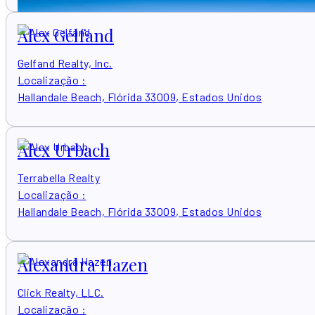
Alex Gelfand
Gelfand Realty, Inc.
Localização
:
Hallandale Beach, Flórida 33009, Estados Unidos
Alex Urbach
Terrabella Realty
Localização
:
Hallandale Beach, Flórida 33009, Estados Unidos
Alexandra Hazen
Click Realty, LLC.
Localização
: