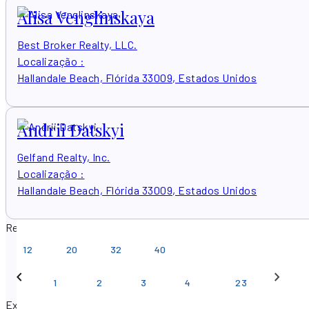
Alisa Venglinskaya
Best Broker Realty, LLC.
Localização
:
Hallandale Beach, Flórida 33009, Estados Unidos
Andrii Datskyi
Gelfand Realty, Inc.
Localização
:
Hallandale Beach, Flórida 33009, Estados Unidos
Resultados por página
12
20
32
40
…
1
2
3
4
23
Existem 226 agentes imobiliários encontrados emHallandale B