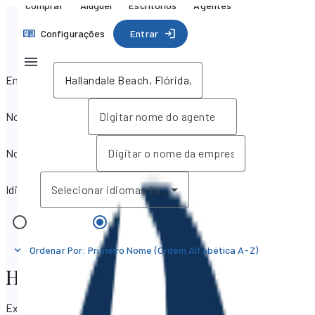
Comprar
Aluguel
Escritórios
Agentes
Configurações
Entrar
Endereço
Nome do agente
Nome da empresa
Idioma
Selecionar idiomas falados
Escritórios
Agentes
Ordenar Por
:
Primeiro Nome (Ordem Alfabética A-Z)
Hallandale Beach, Flórida, Estados
Exibindo 226 resultados